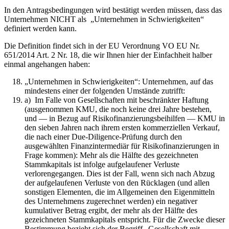
In den Antragsbedingungen wird bestätigt werden müssen, dass das
Unternehmen NICHT als „Unternehmen in Schwierigkeiten“
definiert werden kann.
Die Definition findet sich in der EU Verordnung VO EU Nr.
651/2014 Art. 2 Nr. 18, die wir Ihnen hier der Einfachheit halber
einmal angehangen haben:
„Unternehmen in Schwierigkeiten“: Unternehmen, auf das
mindestens einer der folgenden Umstände zutrifft:
a) Im Falle von Gesellschaften mit beschränkter Haftung
(ausgenommen KMU, die noch keine drei Jahre bestehen,
und — in Bezug auf Risikofinanzierungsbeihilfen — KMU in
den sieben Jahren nach ihrem ersten kommerziellen Verkauf,
die nach einer Due-Diligence-Prüfung durch den
ausgewählten Finanzintermediär für Risikofinanzierungen in
Frage kommen): Mehr als die Hälfte des gezeichneten
Stammkapitals ist infolge aufgelaufener Verluste
verlorengegangen. Dies ist der Fall, wenn sich nach Abzug
der aufgelaufenen Verluste von den Rücklagen (und allen
sonstigen Elementen, die im Allgemeinen den Eigenmitteln
des Unternehmens zugerechnet werden) ein negativer
kumulativer Betrag ergibt, der mehr als der Hälfte des
gezeichneten Stammkapitals entspricht. Für die Zwecke dieser
Bestimmung bezieht sich der Begriff „Gesellschaft mit