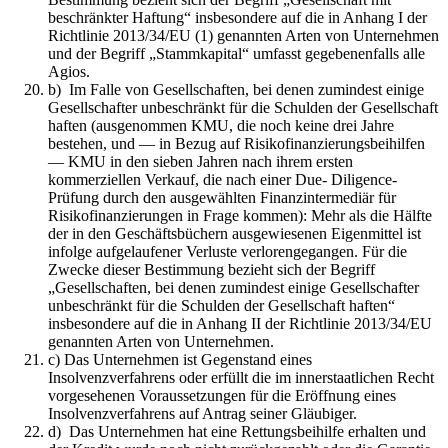
beschränkter Haftung“ insbesondere auf die in Anhang I der
Richtlinie 2013/34/EU (1) genannten Arten von Unternehmen
und der Begriff „Stammkapital“ umfasst gegebenenfalls alle
Agios.
b) Im Falle von Gesellschaften, bei denen zumindest einige
Gesellschafter unbeschränkt für die Schulden der Gesellschaft
haften (ausgenommen KMU, die noch keine drei Jahre
bestehen, und — in Bezug auf Risikofinanzierungsbeihilfen
— KMU in den sieben Jahren nach ihrem ersten
kommerziellen Verkauf, die nach einer Due- Diligence-
Prüfung durch den ausgewählten Finanzintermediär für
Risikofinanzierungen in Frage kommen): Mehr als die Hälfte
der in den Geschäftsbüchern ausgewiesenen Eigenmittel ist
infolge aufgelaufener Verluste verlorengegangen. Für die
Zwecke dieser Bestimmung bezieht sich der Begriff
„Gesellschaften, bei denen zumindest einige Gesellschafter
unbeschränkt für die Schulden der Gesellschaft haften“
insbesondere auf die in Anhang II der Richtlinie 2013/34/EU
genannten Arten von Unternehmen.
c) Das Unternehmen ist Gegenstand eines
Insolvenzverfahrens oder erfüllt die im innerstaatlichen Recht
vorgesehenen Voraussetzungen für die Eröffnung eines
Insolvenzverfahrens auf Antrag seiner Gläubiger.
d) Das Unternehmen hat eine Rettungsbeihilfe erhalten und