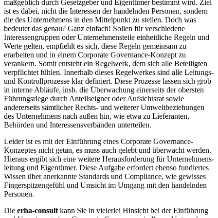
maßgeblich durch Gesetzgeber und Eigentümer bestimmt wird. Ziel
ist es dabei, nicht die Interessen der handelnden Personen, sondern
die des Unternehmens in den Mittelpunkt zu stellen. Doch was
bedeutet das genau? Ganz einfach! Sollen für verschiedene
Interessengruppen oder Unternehmensteile einheitliche Regeln und
Werte gelten, empfiehlt es sich, diese Regeln gemeinsam zu
erarbeiten und in einem Corporate Governance-Konzept zu
verankern. Somit entsteht ein Regelwerk, dem sich alle Beteiligten
verpflichtet fühlen. Innerhalb dieses Regelwerkes sind alle Leitungs-
und Kontrollprozesse klar definiert. Diese Prozesse lassen sich grob
in interne Abläufe, insb. die Überwachung einerseits der obersten
Führungsriege durch Anteilseigner oder Aufsichtsrat sowie
andererseits sämtlicher Rechts- und weiterer Umweltbeziehungen
des Unternehmens nach außen hin, wie etwa zu Lieferanten,
Behörden und Interessensverbänden unterteilen.
Leider ist es mit der Einführung eines Corporate Governance-
Konzeptes nicht getan, es muss auch gelebt und überwacht werden.
Hieraus ergibt sich eine weitere Herausforderung für Unternehmens-
leitung und Eigentümer. Diese Aufgabe erfordert ebenso fundiertes
Wissen über anerkannte Standards und Compliance, wie gewisses
Fingerspitzengefühl und Umsicht im Umgang mit den handelnden
Personen.
Die
erha
-consult
kann Sie in vielerlei Hinsicht bei der Einführung