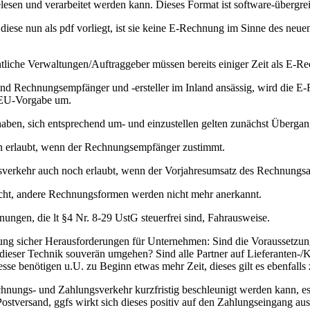
esen und verarbeitet werden kann. Dieses Format ist software-übergrei
e nun als pdf vorliegt, ist sie keine E-Rechnung im Sinne des neuen
tliche Verwaltungen/Auftraggeber müssen bereits einiger Zeit als E-R
ind Rechnungsempfänger und -ersteller im Inland ansässig, wird die E
 EU-Vorgabe um.
aben, sich entsprechend um- und einzustellen gelten zunächst Übergang
 erlaubt, wenn der Rechnungsempfänger zustimmt.
rkehr auch noch erlaubt, wenn der Vorjahresumsatz des Rechnungsauss
licht, andere Rechnungsformen werden nicht mehr anerkannt.
ungen, die lt §4 Nr. 8-29 UstG steuerfrei sind, Fahrausweise.
ung sicher Herausforderungen für Unternehmen: Sind die Voraussetzun
ser Technik souverän umgehen? Sind alle Partner auf Lieferanten-/Kun
 benötigen u.U. zu Beginn etwas mehr Zeit, dieses gilt es ebenfalls 
hnungs- und Zahlungsverkehr kurzfristig beschleunigt werden kann, es 
stversand, ggfs wirkt sich dieses positiv auf den Zahlungseingang aus