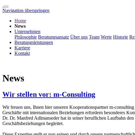
Navigation überspringen
Home
News
Unternehmen
Philosophie
Beratungsansatz
Über uns
Team
Werte
Historie
Re
Beratungsleistungen
Karriere
Kontakt
News
Wir stellen vor: m-Consulting
Wir freuen uns, Ihnen hier unseren Kooperationspartner m-consulting 
Geschäfte mit internationalen Beziehungen erfordern besonderes Ko
Dr. Dr. Manfred Adlmanseder hat in seiner beruflichen Laufbahn den 
Geschäftsbeziehungen begleitet.
Diese Expertise stellt er nun seinen und durch unsere partnerschaftl